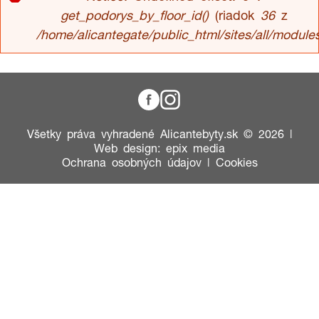
Chybová
get_podorys_by_floor_id()
(riadok
36
z
/home/alicantegate/public_html/sites/all/module
správa
Všetky práva vyhradené Alicantebyty.sk © 2026 |
Web design
:
epix media
Ochrana osobných údajov
|
Cookies