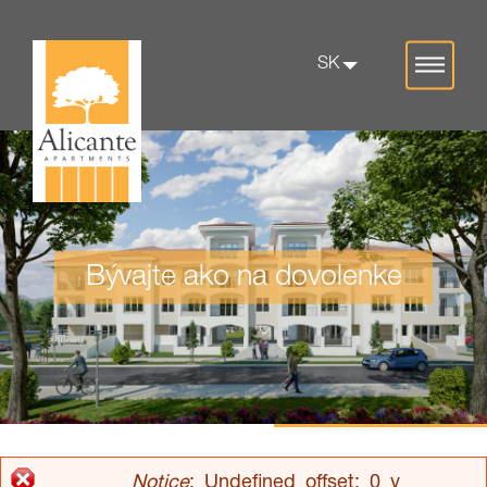
Jump to navigation
SK
Bývajte ako na dovolenke
Notice
: Undefined offset: 0 v