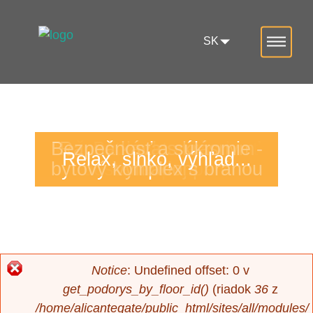
Jump to navigation
SK
Bezpečnosť a súkromie -
Vaše dieta sa môže hrať
Ranná káva s krásnym
Byt ku ktorému
Bývajte ako na
Výnimočná architektúra
Lifestyle focused living
Relax, slnko, výhľad...
bytový komplex s bránou
dostanete aj park
dovolenke
v bezpečí
výhľadom
Notice
: Undefined offset: 0 v
Chybová
get_podorys_by_floor_id()
(riadok
36
z
/home/alicantegate/public_html/sites/all/modules/