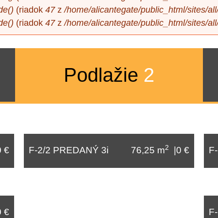
de()
(riadok
47
z
/home/alicantegate/public_html/sites/a
de()
(riadok
47
z
/home/alicantegate/public_html/sites/a
Podlažie
2
2
0 €
F-2/2 PREDANÝ 3i
76,25 m
|0 €
F
0 €
F