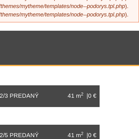
ll/themes/mytheme/templates/node--podorys.tpl.php
).
ll/themes/mytheme/templates/node--podorys.tpl.php
).
2
-2/3 PREDANÝ
41 m
|0 €
2
-2/5 PREDANÝ
41 m
|0 €