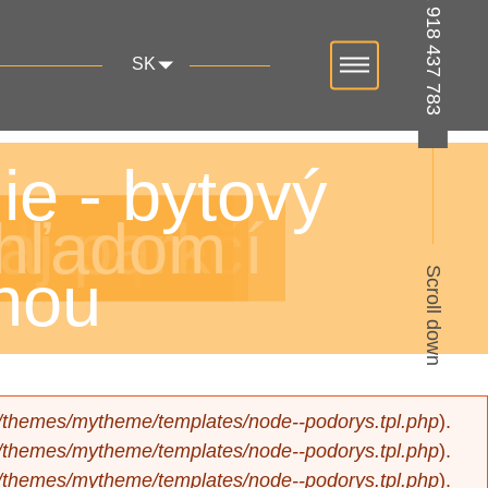
+421 918 437 783
SK
e - bytový
v bezpečí
aj park
ýhľadom
nou
Scroll down
ll/themes/mytheme/templates/node--podorys.tpl.php
).
ll/themes/mytheme/templates/node--podorys.tpl.php
).
ll/themes/mytheme/templates/node--podorys.tpl.php
).