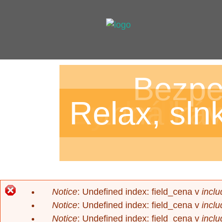
Bezpe
Bývajte a
Výnimočná
Lifestyle f
Vaše dieta
Byt ku kto
Ranná káv
Relax, slnk
Notice
: Undefined index: field_cena v
inclu
Chybová
Notice
: Undefined index: field_cena v
inclu
Notice
: Undefined index: field_cena v
inclu