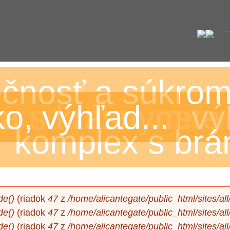
Jump to navigation
čnosť a súkromi
ko na dovolenke
 architektúra
ocused living
 sa môže hrať 
rému dostanete 
a s krásnym v
o, výhľad...
komplex s brá
de()
(riadok
47
z
/home/alicantegate/public_html/sites/a
de()
(riadok
47
z
/home/alicantegate/public_html/sites/a
de()
(riadok
47
z
/home/alicantegate/public_html/sites/a