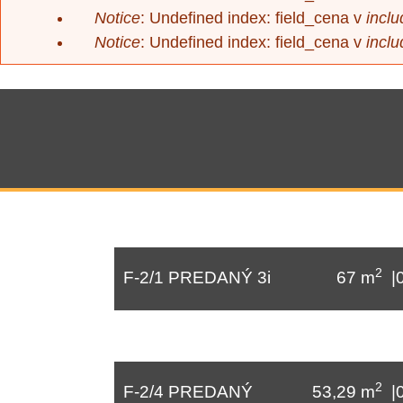
správa
Notice
: Undefined index: field_cena v
inclu
Notice
: Undefined index: field_cena v
inclu
2
F-2/1 PREDANÝ 3i
67 m
|
2
F-2/4 PREDANÝ
53,29 m
|