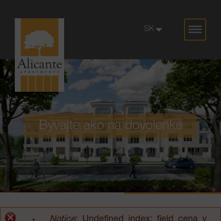
Jump to navigation
SK
Bývajte ako na dovolenke
Notice
: Undefined index: field_cena v