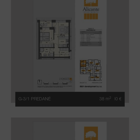
2
G-3/1 PREDANÉ
38 m
|0 €