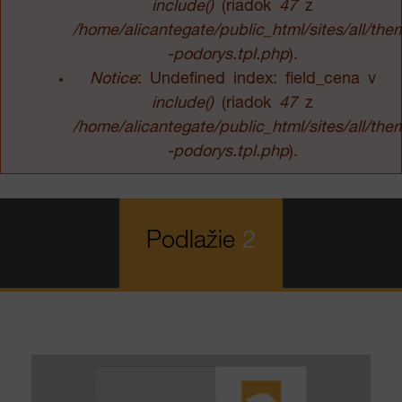
include()
(riadok
47
z
/home/alicantegate/public_html/sites/all/t
-podorys.tpl.php
).
Notice
: Undefined index: field_cena v
include()
(riadok
47
z
/home/alicantegate/public_html/sites/all/t
-podorys.tpl.php
).
Podlažie
2