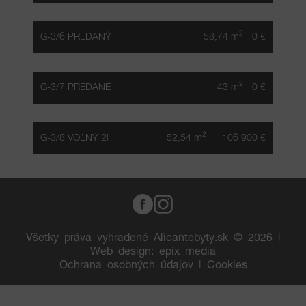
2
G-3/6 PREDANÝ
58,74 m
|0 €
2
G-3/7 PREDANÉ
43 m
|0 €
2
G-3/8 VOĽNÝ 2i
52,54 m
|
106 900 €
Všetky práva vyhradené Alicantebyty.sk © 2026 |
Web design
:
epix media
Ochrana osobných údajov
|
Cookies