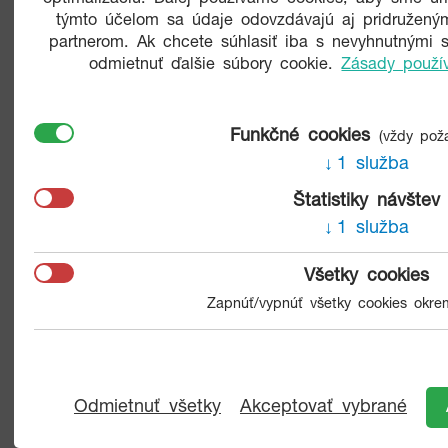
týmto účelom sa údaje odovzdávajú aj pridružený
partnerom. Ak chcete súhlasiť iba s nevyhnutnými 
odmietnuť ďalšie súbory cookie.
Zásady použí
Funkčné cookies
(vždy pož
1 služba
Štatistiky návštev
1 služba
Všetky cookies
2
G-3/3 PREDANÝ 2i
52,21 m
|0 €
Zapnúť/vypnúť všetky cookies okre
2
G-3/4 PREDANÉ
29 m
|0 €
Odmietnuť všetky
Akceptovať vybrané
2
G-3/5 PREDANÉ
45 m
|
0 €